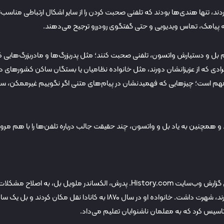
ی شرکت کردند، تنها هندی‌ها بودند که تلفنی صحبت‌ کردن را از سایر اشکال ارتباطی مناسب‌ت
م بل و دستیارش واتسون، تلفنی صحبت کنند؛ مثل پدربزرگ‌ها و مادربزرگ‌هایی ک
ادی که از عزیزانشان دورند، مثل خانواده‌ نظامیان یا بستگان ساکن کشورهای دی
در مهم است؛ چیزهایی که فهمیدنشان در پیام‌های متنی اگر نگوییم غیرممکن، 
 و همچنین به یاد بل و واتسون، چند حقیقت جالب درباره تلفن‌ها را با هم مرور
الکساندر گراهام بل در ادینبرو اسکاتلند متولد شد. طبق گزارش وب‌سایت History.com. پدرش، الکساندر ملویل بل، به اصلاح مشکلا
گفتاری و کمک به افرادی که در صحبت کردن مشکل دارند، شهرت داشت. خانواده او در سال ۱۸۷۰ به کانادا نقل مکان کردند و بل ی