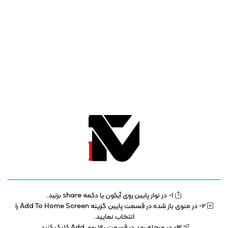
ژانر ها
آموزش
فیلم
آموزشی
امنیت و شبکه
دانش بنیان ها
فیلم سینمایی و سریال
فیلم های کودکان
کسب و کارها
مستند
نمایشگاه و رویدادها
هوش مصنوعی
1- در نوار پایین روی آیکون یا دکمه share بزنید.
2- در منوی باز شده در قسمت پایین گزینه Add To Home Screen را
انتخاب نمایید.
بازدید های اخیر شما
حذف تاریخچه
3- در مرحله بعد در قسمت بالا روی Add کلیک کنید.