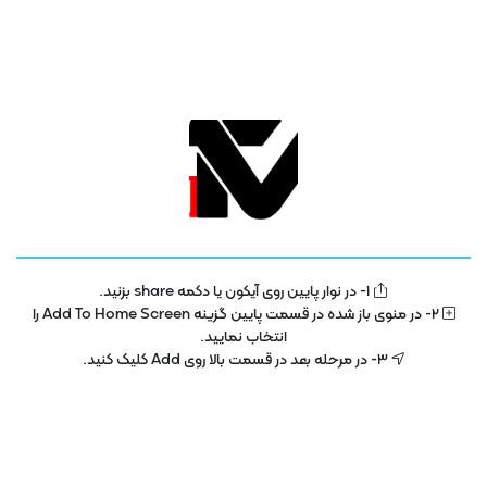
فیلم های کودکان
کسب و کارها
مستند
نمایشگاه و رویدادها
هوش مصنوعی
بازدید های اخیر شما
حذف تاریخچه
تاریخچه شما خالی میباشد.
1- در نوار پایین روی آیکون یا دکمه share بزنید.
2- در منوی باز شده در قسمت پایین گزینه Add To Home Screen را
انتخاب نمایید.
دوبله های اختصاصی
3- در مرحله بعد در قسمت بالا روی Add کلیک کنید.