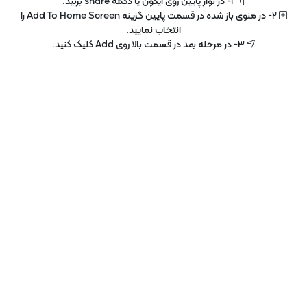
1- در نوار پایین روی آیکون یا دکمه share بزنید.
هوش مصنوعی
2- در منوی باز شده در قسمت پایین گزینه Add To Home Screen را
انتخاب نمایید.
3- در مرحله بعد در قسمت بالا روی Add کلیک کنید.
بازدید های اخیر شما
حذف تاریخچه
تاریخچه شما خالی میباشد.
دوبله های اختصاصی