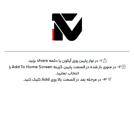
دیدگاه داستان فیلم را اسپویل می‌کند؟
ژانر ها
آموزش
فیلم
1- در نوار پایین روی آیکون یا دکمه share بزنید.
2- در منوی باز شده در قسمت پایین گزینه Add To Home Screen را
انتخاب نمایید.
آموزشی
امنیت و شبکه
3- در مرحله بعد در قسمت بالا روی Add کلیک کنید.
دانش بنیان ها
فیلم سینمایی و سریال
فیلم های کودکان
کسب و کارها
مستند
نمایشگاه و رویدادها
هوش مصنوعی