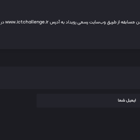
اطلاعات کامل‌تر درباره روند ثبت‌نام، جزئیات فنی و قوانین مسابقه از طریق وب‌سایت رسمی رویداد به آدرس www.ictchallenge.ir در