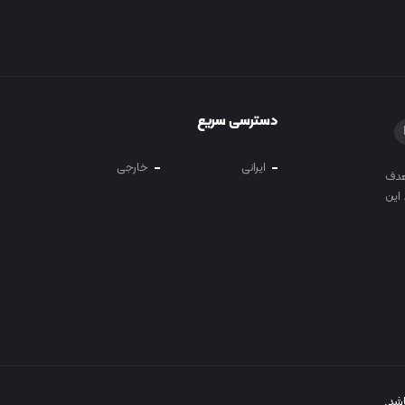
دسترسی سریع
ایرانی
خارجی
 و آموزش در سال 1400 با هدف
این
شد.