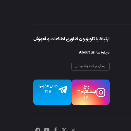
ارتباط با تلویزیون فناوری اطلاعات و آموزش
دربـاره مـا About us
ارسال تیکت پشتیبانی
پیچ
کانال تلگرام
I
اینستاگرام
T I V
I T
I V