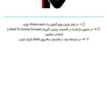
آموزشی
امنیت و شبکه
دانش بنیان ها
فیلم سینمایی و سریال
1- در نوار پایین روی آیکون یا دکمه share بزنید.
2- در منوی باز شده در قسمت پایین گزینه Add To Home Screen را
فیلم های کودکان
کسب و کارها
انتخاب نمایید.
3- در مرحله بعد در قسمت بالا روی Add کلیک کنید.
مستند
نمایشگاه و رویدادها
هوش مصنوعی
بازدید های اخیر شما
حذف تاریخچه
تاریخچه شما خالی میباشد.
دوبله های اختصاصی