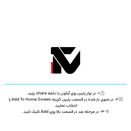
دیدگاهتان را بنویسید!
دیدگاه داستان فیلم را اسپویل می‌کند؟
1- در نوار پایین روی آیکون یا دکمه share بزنید.
2- در منوی باز شده در قسمت پایین گزینه Add To Home Screen را
انتخاب نمایید.
3- در مرحله بعد در قسمت بالا روی Add کلیک کنید.
ژانر ها
آموزش
فیلم