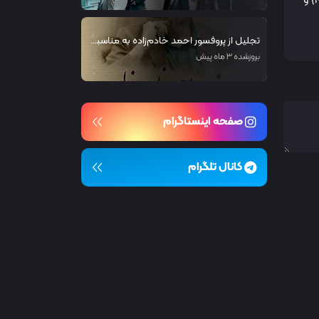
این فناوری هنوز در مراحل آزمایشی است اما با حمایت مالی مؤسساتی مانند مؤسسه ملی ناشنوایی و اختلالات ارتباطی آمریکا (NIDCD) و
تجلیل از پروفسور احمد خادم‌زاده به مناسبت روز جهانی ارتباطات
بروزشده 3 ماه پیش
صفحه اینستاگرام
کانال تلگرام