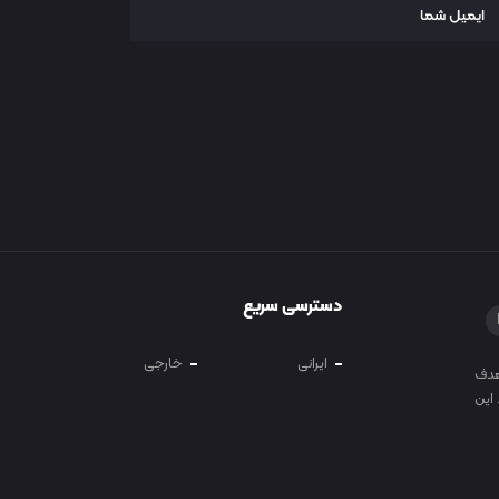
دسترسی سریع
ایرانی
خارجی
 و آموزش در سال 1400 با هدف
این