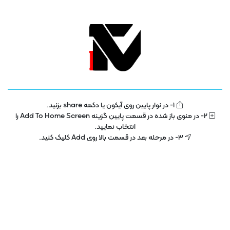
دیدگاه داستان فیلم را اسپویل می‌کند؟
ژانر ها
آموزش
فیلم
1- در نوار پایین روی آیکون یا دکمه share بزنید.
2- در منوی باز شده در قسمت پایین گزینه Add To Home Screen را
انتخاب نمایید.
آموزشی
امنیت و شبکه
3- در مرحله بعد در قسمت بالا روی Add کلیک کنید.
دانش بنیان ها
فیلم سینمایی و سریال
فیلم های کودکان
کسب و کارها
مستند
نمایشگاه و رویدادها
هوش مصنوعی