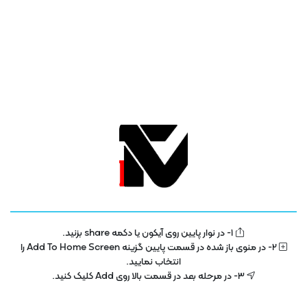
اوایل دهه ۲۰۰۰ برجسته تر شد.
موارد مشابه
آموزشی
آموزشی امنیت و شبکه دانش بنیان ها
1- در نوار پایین روی آیکون یا دکمه share بزنید.
فناوری اطلاعات به زبان ساده
فایروال چیست ؟
2- در منوی باز شده در قسمت پایین گزینه Add To Home Screen را
انتخاب نمایید.
دوبله فارسی
3- در مرحله بعد در قسمت بالا روی Add کلیک کنید.