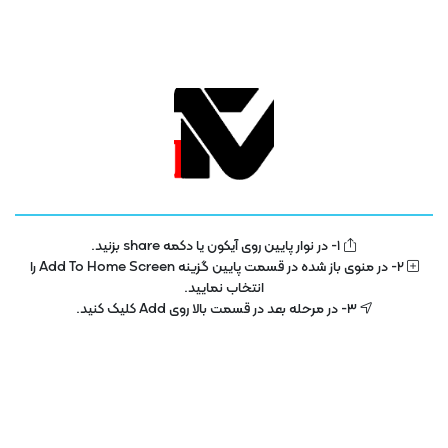
موارد مشابه
هوش مصنوعی
ربات هوش مصنوعی
1- در نوار پایین روی آیکون یا دکمه share بزنید.
آموزشی هوش مصنوعی
2- در منوی باز شده در قسمت پایین گزینه Add To Home Screen را
طراحی لوگو با هوش مصنوعی
انتخاب نمایید.
3- در مرحله بعد در قسمت بالا روی Add کلیک کنید.
زیرنویس فارسی
هوش مصنوعی
جادوی هوش مصنوعی فتوشاپ:
معرفی ابزار هوش مصنوعی