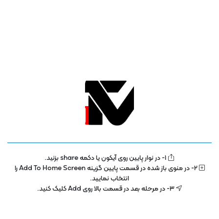
00:00
تمام
PIP
تنظیمات
بی‌صدا
شروع
فحه
موارد مشابه
امنیت و شبکه
امنیت شبکه های کامپیوتری
شماره ۱
1- در نوار پایین روی آیکون یا دکمه share بزنید.
2- در منوی باز شده در قسمت پایین گزینه Add To Home Screen را
انتخاب نمایید.
3- در مرحله بعد در قسمت بالا روی Add کلیک کنید.
آموزشی امنیت و شبکه دانش بنیان ها
فایروال چیست ؟