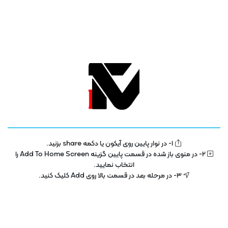
1- در نوار پایین روی آیکون یا دکمه share بزنید.
تلویزیون فناوری اطلاعات و آموزش
IT TV
2- در منوی باز شده در قسمت پایین گزینه Add To Home Screen را
انتخاب نمایید.
تلویزیون اینترنتی فناوری اطلاعات و آموزش در سال 1400 با هدف توسعه در بخش
3- در مرحله بعد در قسمت بالا روی Add کلیک کنید.
تکنولوژی و فناوری اطلاعات راه اندازی شده است . این پلتفرم با مجوز رسمی از ساترا
در حال فعالیت می باشد .