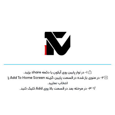
1- در نوار پایین روی آیکون یا دکمه share بزنید.
تلویزیون فناوری اطلاعات و آموزش
IT TV
2- در منوی باز شده در قسمت پایین گزینه Add To Home Screen را
انتخاب نمایید.
تلویزیون اینترنتی فناوری اطلاعات و آموزش در سال 1400 با هدف توسعه در بخش
3- در مرحله بعد در قسمت بالا روی Add کلیک کنید.
تکنولوژی و فناوری اطلاعات راه اندازی شده است . این پلتفرم با مجوز رسمی از ساترا
در حال فعالیت می باشد .