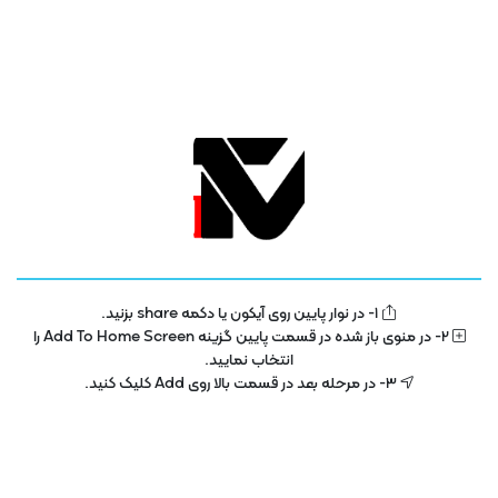
1- در نوار پایین روی آیکون یا دکمه share بزنید.
تلویزیون فناوری اطلاعات و آموزش
IT TV
2- در منوی باز شده در قسمت پایین گزینه Add To Home Screen را
انتخاب نمایید.
تلویزیون اینترنتی فناوری اطلاعات و آموزش در سال 1400 با هدف توسعه در بخش
3- در مرحله بعد در قسمت بالا روی Add کلیک کنید.
تکنولوژی و فناوری اطلاعات راه اندازی شده است . این پلتفرم با مجوز رسمی از ساترا
در حال فعالیت می باشد .