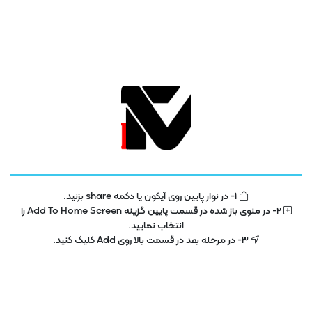
1- در نوار پایین روی آیکون یا دکمه share بزنید.
تلویزیون فناوری اطلاعات و آموزش
IT TV
2- در منوی باز شده در قسمت پایین گزینه Add To Home Screen را
انتخاب نمایید.
تلویزیون اینترنتی فناوری اطلاعات و آموزش در سال 1400 با هدف توسعه در بخش
3- در مرحله بعد در قسمت بالا روی Add کلیک کنید.
تکنولوژی و فناوری اطلاعات راه اندازی شده است . این پلتفرم با مجوز رسمی از ساترا
در حال فعالیت می باشد .