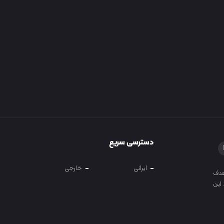
دسترسی سریع
ایرانی
خارجی
 و آموزش در سال 1400 با هدف
این