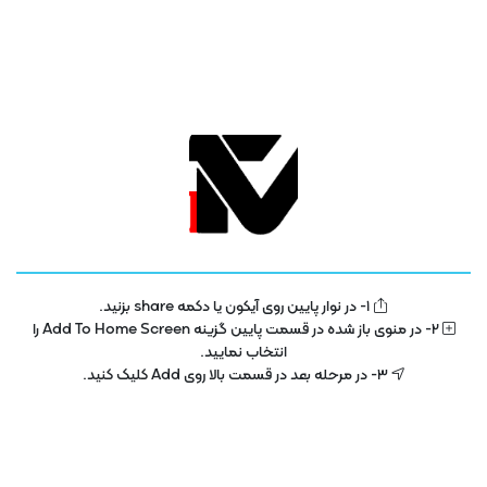
1- در نوار پایین روی آیکون یا دکمه share بزنید.
تلویزیون فناوری اطلاعات و آموزش
IT TV
2- در منوی باز شده در قسمت پایین گزینه Add To Home Screen را
انتخاب نمایید.
تلویزیون اینترنتی فناوری اطلاعات و آموزش در سال 1400 با هدف توسعه در بخش
3- در مرحله بعد در قسمت بالا روی Add کلیک کنید.
تکنولوژی و فناوری اطلاعات راه اندازی شده است . این پلتفرم با مجوز رسمی از ساترا
در حال فعالیت می باشد .