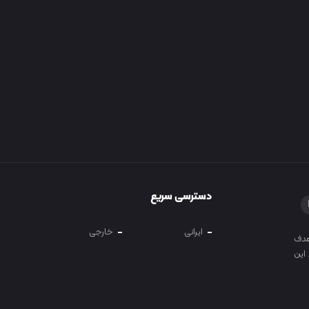
دسترسی سریع
ایرانی
خارجی
 و آموزش در سال 1400 با هدف
این