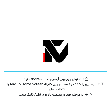
تلویزیون فناوری اطلاعات و آموزش
IT TV
1- در نوار پایین روی آیکون یا دکمه share بزنید.
تلویزیون اینترنتی فناوری اطلاعات و آموزش در سال 1400 با هدف توسعه در بخش
2- در منوی باز شده در قسمت پایین گزینه Add To Home Screen را
تکنولوژی و فناوری اطلاعات راه اندازی شده است . این پلتفرم با مجوز رسمی از ساترا
انتخاب نمایید.
در حال فعالیت می باشد .
3- در مرحله بعد در قسمت بالا روی Add کلیک کنید.