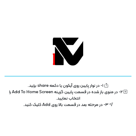
1- در نوار پایین روی آیکون یا دکمه share بزنید.
تلویزیون فناوری اطلاعات و آموزش
IT TV
2- در منوی باز شده در قسمت پایین گزینه Add To Home Screen را
انتخاب نمایید.
تلویزیون اینترنتی فناوری اطلاعات و آموزش در سال 1400 با هدف توسعه در بخش
3- در مرحله بعد در قسمت بالا روی Add کلیک کنید.
تکنولوژی و فناوری اطلاعات راه اندازی شده است . این پلتفرم با مجوز رسمی از ساترا
در حال فعالیت می باشد .