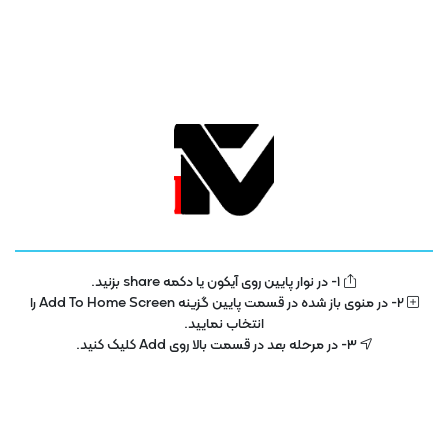
1- در نوار پایین روی آیکون یا دکمه share بزنید.
تلویزیون فناوری اطلاعات و آموزش
IT TV
2- در منوی باز شده در قسمت پایین گزینه Add To Home Screen را
انتخاب نمایید.
تلویزیون اینترنتی فناوری اطلاعات و آموزش در سال 1400 با هدف توسعه در بخش
3- در مرحله بعد در قسمت بالا روی Add کلیک کنید.
تکنولوژی و فناوری اطلاعات راه اندازی شده است . این پلتفرم با مجوز رسمی از ساترا
در حال فعالیت می باشد .