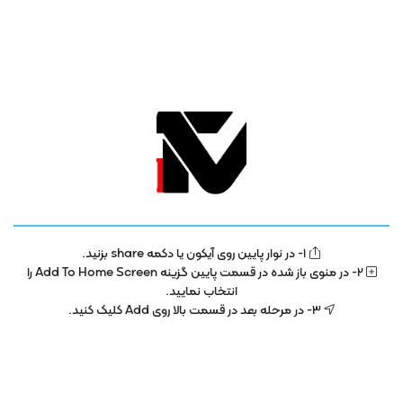
1- در نوار پایین روی آیکون یا دکمه share بزنید.
تلویزیون فناوری اطلاعات و آموزش
IT TV
2- در منوی باز شده در قسمت پایین گزینه Add To Home Screen را
انتخاب نمایید.
تلویزیون اینترنتی فناوری اطلاعات و آموزش در سال 1400 با هدف توسعه در بخش
3- در مرحله بعد در قسمت بالا روی Add کلیک کنید.
تکنولوژی و فناوری اطلاعات راه اندازی شده است . این پلتفرم با مجوز رسمی از ساترا
در حال فعالیت می باشد .