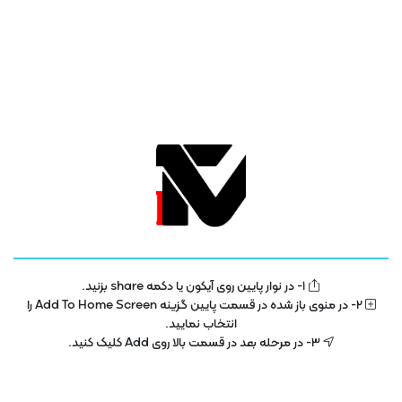
تلویزیون فناوری اطلاعات و آموزش
IT TV
1- در نوار پایین روی آیکون یا دکمه share بزنید.
تلویزیون اینترنتی فناوری اطلاعات و آموزش در سال 1400 با هدف توسعه در بخش
2- در منوی باز شده در قسمت پایین گزینه Add To Home Screen را
تکنولوژی و فناوری اطلاعات راه اندازی شده است . این پلتفرم با مجوز رسمی از ساترا
انتخاب نمایید.
در حال فعالیت می باشد .
3- در مرحله بعد در قسمت بالا روی Add کلیک کنید.