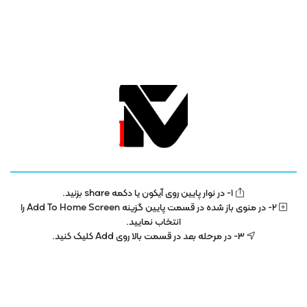
1- در نوار پایین روی آیکون یا دکمه share بزنید.
تلویزیون فناوری اطلاعات و آموزش
IT TV
2- در منوی باز شده در قسمت پایین گزینه Add To Home Screen را
انتخاب نمایید.
تلویزیون اینترنتی فناوری اطلاعات و آموزش در سال 1400 با هدف توسعه در بخش
3- در مرحله بعد در قسمت بالا روی Add کلیک کنید.
تکنولوژی و فناوری اطلاعات راه اندازی شده است . این پلتفرم با مجوز رسمی از ساترا
در حال فعالیت می باشد .