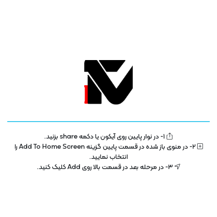
1- در نوار پایین روی آیکون یا دکمه share بزنید.
تلویزیون فناوری اطلاعات و آموزش
IT TV
2- در منوی باز شده در قسمت پایین گزینه Add To Home Screen را
انتخاب نمایید.
تلویزیون اینترنتی فناوری اطلاعات و آموزش در سال 1400 با هدف توسعه در بخش
3- در مرحله بعد در قسمت بالا روی Add کلیک کنید.
تکنولوژی و فناوری اطلاعات راه اندازی شده است . این پلتفرم با مجوز رسمی از ساترا
در حال فعالیت می باشد .