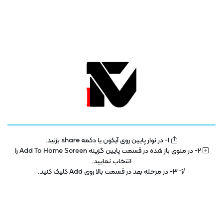
1- در نوار پایین روی آیکون یا دکمه share بزنید.
تلویزیون فناوری اطلاعات و آموزش
IT TV
2- در منوی باز شده در قسمت پایین گزینه Add To Home Screen را
انتخاب نمایید.
تلویزیون اینترنتی فناوری اطلاعات و آموزش در سال 1400 با هدف توسعه در بخش
3- در مرحله بعد در قسمت بالا روی Add کلیک کنید.
تکنولوژی و فناوری اطلاعات راه اندازی شده است . این پلتفرم با مجوز رسمی از ساترا
در حال فعالیت می باشد .