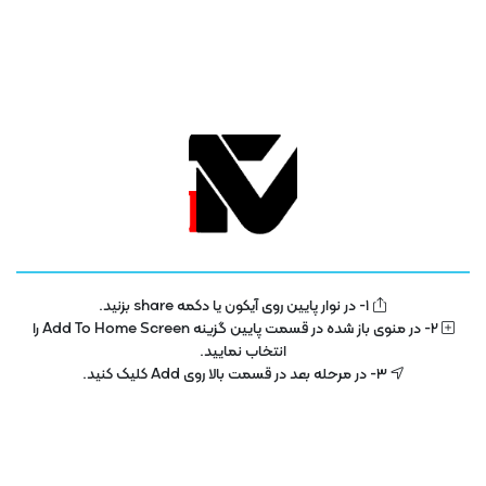
1- در نوار پایین روی آیکون یا دکمه share بزنید.
تلویزیون فناوری اطلاعات و آموزش
IT TV
2- در منوی باز شده در قسمت پایین گزینه Add To Home Screen را
انتخاب نمایید.
تلویزیون اینترنتی فناوری اطلاعات و آموزش در سال 1400 با هدف توسعه در بخش
3- در مرحله بعد در قسمت بالا روی Add کلیک کنید.
تکنولوژی و فناوری اطلاعات راه اندازی شده است . این پلتفرم با مجوز رسمی از ساترا
در حال فعالیت می باشد .