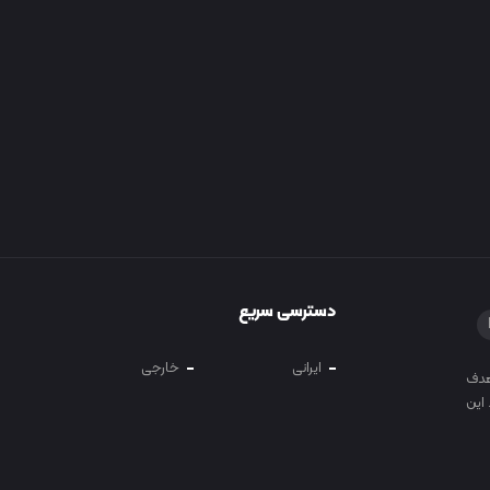
دسترسی سریع
ایرانی
خارجی
 و آموزش در سال 1400 با هدف
این