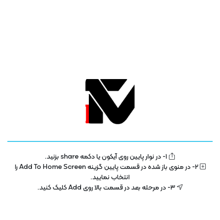
تلویزیون فناوری اطلاعات و آموزش
IT TV
1- در نوار پایین روی آیکون یا دکمه share بزنید.
تلویزیون اینترنتی فناوری اطلاعات و آموزش در سال 1400 با هدف توسعه در بخش
2- در منوی باز شده در قسمت پایین گزینه Add To Home Screen را
تکنولوژی و فناوری اطلاعات راه اندازی شده است . این پلتفرم با مجوز رسمی از ساترا
انتخاب نمایید.
در حال فعالیت می باشد .
3- در مرحله بعد در قسمت بالا روی Add کلیک کنید.