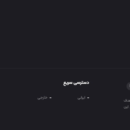
دسترسی سریع
ایرانی
خارجی
 و آموزش در سال 1400 با هدف
این