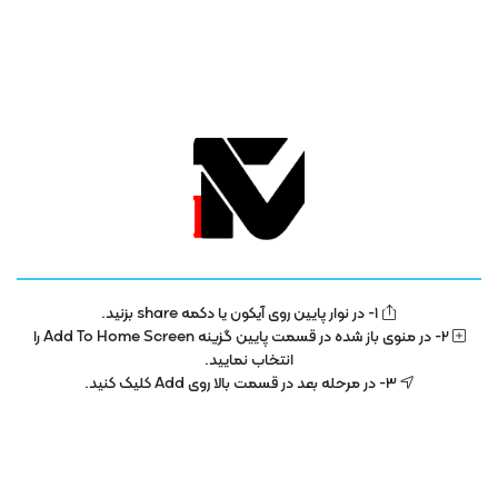
1- در نوار پایین روی آیکون یا دکمه share بزنید.
تلویزیون فناوری اطلاعات و آموزش
IT TV
2- در منوی باز شده در قسمت پایین گزینه Add To Home Screen را
انتخاب نمایید.
تلویزیون اینترنتی فناوری اطلاعات و آموزش در سال 1400 با هدف توسعه در بخش
3- در مرحله بعد در قسمت بالا روی Add کلیک کنید.
تکنولوژی و فناوری اطلاعات راه اندازی شده است . این پلتفرم با مجوز رسمی از ساترا
در حال فعالیت می باشد .