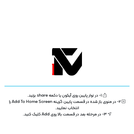
تلویزیون فناوری اطلاعات و آموزش
IT TV
1- در نوار پایین روی آیکون یا دکمه share بزنید.
تلویزیون اینترنتی فناوری اطلاعات و آموزش در سال 1400 با هدف توسعه در بخش
2- در منوی باز شده در قسمت پایین گزینه Add To Home Screen را
تکنولوژی و فناوری اطلاعات راه اندازی شده است . این پلتفرم با مجوز رسمی از ساترا
انتخاب نمایید.
در حال فعالیت می باشد .
3- در مرحله بعد در قسمت بالا روی Add کلیک کنید.