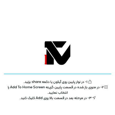
تلویزیون فناوری اطلاعات و آموزش
IT TV
1- در نوار پایین روی آیکون یا دکمه share بزنید.
تلویزیون اینترنتی فناوری اطلاعات و آموزش در سال 1400 با هدف توسعه در بخش
2- در منوی باز شده در قسمت پایین گزینه Add To Home Screen را
تکنولوژی و فناوری اطلاعات راه اندازی شده است . این پلتفرم با مجوز رسمی از ساترا
انتخاب نمایید.
در حال فعالیت می باشد .
3- در مرحله بعد در قسمت بالا روی Add کلیک کنید.