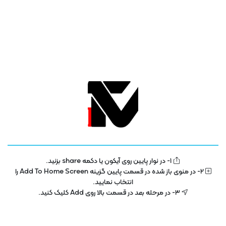
تلویزیون فناوری اطلاعات و آموزش
IT TV
1- در نوار پایین روی آیکون یا دکمه share بزنید.
تلویزیون اینترنتی فناوری اطلاعات و آموزش در سال 1400 با هدف توسعه در بخش
2- در منوی باز شده در قسمت پایین گزینه Add To Home Screen را
تکنولوژی و فناوری اطلاعات راه اندازی شده است . این پلتفرم با مجوز رسمی از ساترا
انتخاب نمایید.
در حال فعالیت می باشد .
3- در مرحله بعد در قسمت بالا روی Add کلیک کنید.