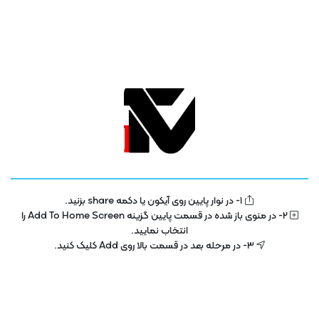
1- در نوار پایین روی آیکون یا دکمه share بزنید.
تلویزیون فناوری اطلاعات و آموزش
IT TV
2- در منوی باز شده در قسمت پایین گزینه Add To Home Screen را
انتخاب نمایید.
تلویزیون اینترنتی فناوری اطلاعات و آموزش در سال 1400 با هدف توسعه در بخش
3- در مرحله بعد در قسمت بالا روی Add کلیک کنید.
تکنولوژی و فناوری اطلاعات راه اندازی شده است . این پلتفرم با مجوز رسمی از ساترا
در حال فعالیت می باشد .