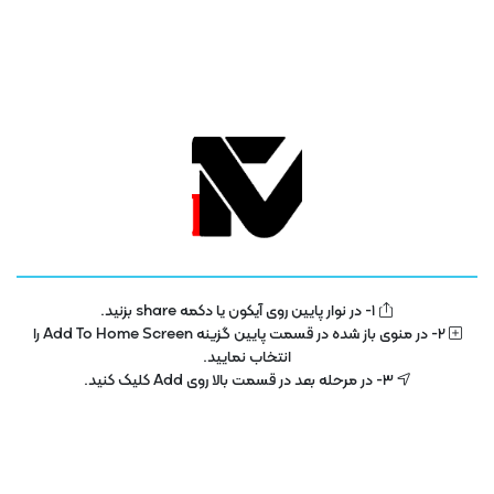
1- در نوار پایین روی آیکون یا دکمه share بزنید.
تلویزیون فناوری اطلاعات و آموزش
IT TV
2- در منوی باز شده در قسمت پایین گزینه Add To Home Screen را
انتخاب نمایید.
تلویزیون اینترنتی فناوری اطلاعات و آموزش در سال 1400 با هدف توسعه در بخش
3- در مرحله بعد در قسمت بالا روی Add کلیک کنید.
تکنولوژی و فناوری اطلاعات راه اندازی شده است . این پلتفرم با مجوز رسمی از ساترا
در حال فعالیت می باشد .