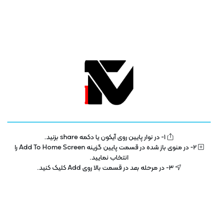
1- در نوار پایین روی آیکون یا دکمه share بزنید.
تلویزیون فناوری اطلاعات و آموزش
IT TV
2- در منوی باز شده در قسمت پایین گزینه Add To Home Screen را
انتخاب نمایید.
تلویزیون اینترنتی فناوری اطلاعات و آموزش در سال 1400 با هدف توسعه در بخش
3- در مرحله بعد در قسمت بالا روی Add کلیک کنید.
تکنولوژی و فناوری اطلاعات راه اندازی شده است . این پلتفرم با مجوز رسمی از ساترا
در حال فعالیت می باشد .